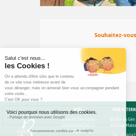
Souhaitez-vous 
ASEL
BRIE ALTERN
11 rue de Samoussy
61 Rue du Gén
02840 MONCEAU LE
45330 Le Males
WAAST
Tél. : 01 60 6