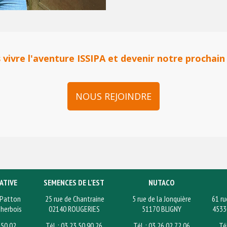
vivre l'aventure ISSIPA et devenir notre prochain
NOUS REJOINDRE
ATIVE
SEMENCES DE L'EST
NUTACO
 Patton
25 rue de Chantraine
5 rue de la Jonquière
61 ru
herbois
02140 ROUGERIES
51170 BLIGNY
4533
7 50 02
Tél. : 03 23 50 90 26
Tél. : 03 26 02 72 06
Té