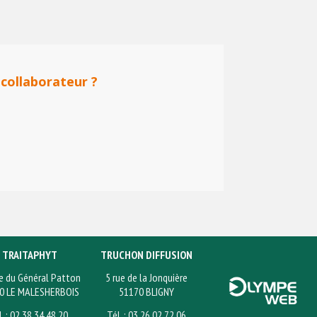
 collaborateur ?
TRAITAPHYT
TRUCHON DIFFUSION
e du Général Patton
5 rue de la Jonquière
0 LE MALESHERBOIS
51170 BLIGNY
l. : 02 38 34 48 20
Tél. : 03 26 02 72 06