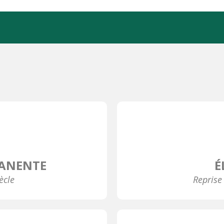
MANENTE
É
ècle
Reprise