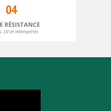
04
E RÉSISTANCE
s, UV et intempéries